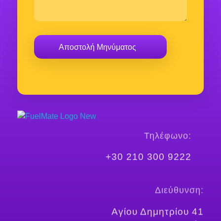
FuelMate
Fueling Better
Τηλέφωνο:
+30 210 300 9222
Διεύθυνση:
Αγίου Δημητρίου 41